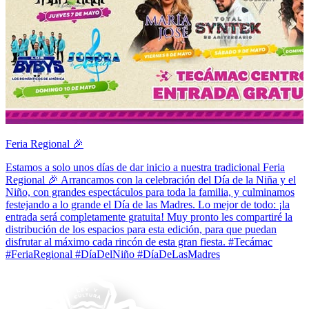
Feria Regional 🎉
Estamos a solo unos días de dar inicio a nuestra tradicional Feria
Regional 🎉 Arrancamos con la celebración del Día de la Niña y el
Niño, con grandes espectáculos para toda la familia, y culminamos
festejando a lo grande el Día de las Madres. Lo mejor de todo: ¡la
entrada será completamente gratuita! Muy pronto les compartiré la
distribución de los espacios para esta edición, para que puedan
disfrutar al máximo cada rincón de esta gran fiesta. #Tecámac
#FeriaRegional #DíaDelNiño #DíaDeLasMadres