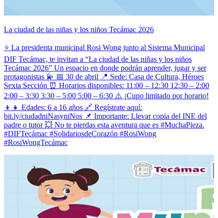
La ciudad de las niñas y los niños Tecámac 2026
⭐️ La presidenta municipal Rosi Wong junto al Sistema Municipal
DIF Tecámac, te invitan a “La ciudad de las niñas y los niños
Tecámac 2026” Un espacio en donde podrán aprender, jugar y ser
protagonistas 💫 📅 30 de abril 📍 Sede: Casa de Cultura, Héroes
Sexta Sección ⏰ Horarios disponibles: 11:00 – 12:30 12:30 – 2:00
2:00 – 3:30 3:30 – 5:00 5:00 – 6:30 ⚠️ ¡Cupo limitado por horario!
👦👧 Edades: 6 a 16 años 🔗 Regístrate aquí:
bit.ly/ciudadniNasyniNos 📌 Importante: Llevar copia del INE del
padre o tutor 💥 No te pierdas esta aventura que es #MuchaPieza.
#DIFTecámac #SolidariosdeCorazón #RosiWong
#RosiWongTecámac