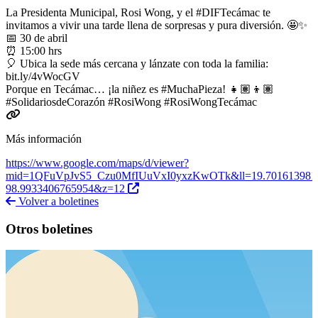
La Presidenta Municipal, Rosi Wong, y el #DIFTecámac te
invitamos a vivir una tarde llena de sorpresas y pura diversión. 🤩✨
📅 30 de abril
⏰ 15:00 hrs
🎈 Ubica la sede más cercana y lánzate con toda la familia:
bit.ly/4vWocGV
Porque en Tecámac… ¡la niñez es #MuchaPieza! 👧🏽👦🏽
#SolidariosdeCorazón #RosiWong #RosiWongTecámac
Más información
https://www.google.com/maps/d/viewer?
mid=1QFuVpJvS5_Czu0MfIUuVxI0yxzKwOTk&ll=19.701613981
98.9933406765954&z=12
Volver a boletines
Otros boletines