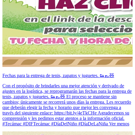
Fechas para la entrega de tenis, zapatos y juguetes. 👟👞🧸
Con el propósito de brindarles una mejor atención y derivado de
ajustes en la logística, se reprogramarán las fechas para la entrega de
tenis, zapatos y juguetes. 👟👞🧸 El proceso se mantiene sin
cambios; únicamente se recorrerá unos días la entrega. Les recuerdo
que deberán elegir la fecha y horario que mejor les convenga a
través del siguiente enlace: https://bit.ly/4eTkCHe Agradecemos su
comprensión y les pedimos estar atentos a la información oficial.
#Tecámac #DIFTecámac #DíaDelNiño #DíaDeLaNiña Ver menos