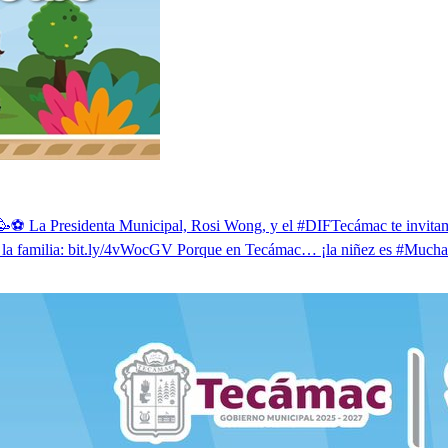
ña! 🥳⚽ La Presidenta Municipal, Rosi Wong, y el #DIFTecámac te invitam
oda la familia: bit.ly/4vWocGV Porque en Tecámac… ¡la niñez es #Mu