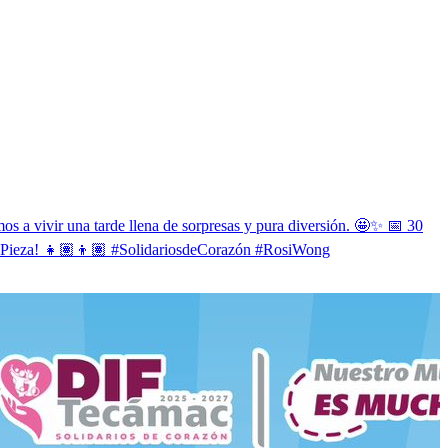
os a vivir una tarde llena de sorpresas y pura diversión. 🤩✨ 📅 30
chaPieza! 👧🏽👦🏽 #SolidariosdeCorazón #RosiWong