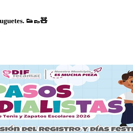
juguetes. 👟👞🧸