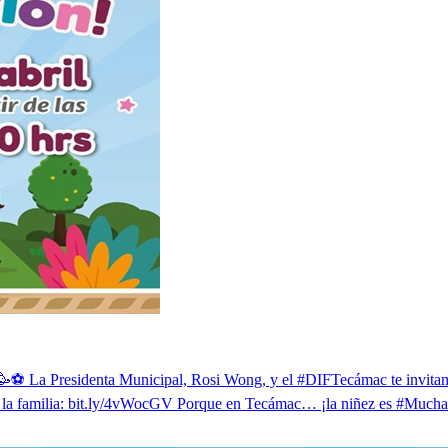
ña! 🥳⚽ La Presidenta Municipal, Rosi Wong, y el #DIFTecámac te invitam
oda la familia: bit.ly/4vWocGV Porque en Tecámac… ¡la niñez es #Mu