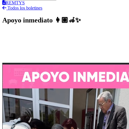
REMTYS
Todos los boletines
Apoyo inmediato 👩🏽‍🦽✨