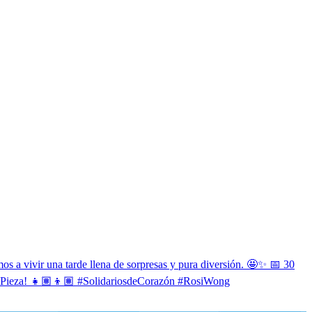
os a vivir una tarde llena de sorpresas y pura diversión. 🤩✨ 📅 30
chaPieza! 👧🏽👦🏽 #SolidariosdeCorazón #RosiWong